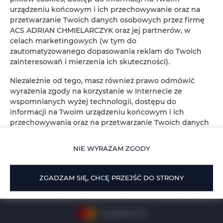
urządzeniu końcowym i ich przechowywanie oraz na
przetwarzanie Twoich danych osobowych przez firmę
ACS ADRIAN CHMIELARCZYK oraz jej partnerów, w
Młyńska
, 34-120 Andrychów
celach marketingowych (w tym do
+48 739206209
zautomatyzowanego dopasowania reklam do Twoich
zainteresowań i mierzenia ich skuteczności).
alohaglamp@gmail.com
Niezależnie od tego, masz również prawo odmówić
Regulamin
Polityka prywatności
wyrażenia zgody na korzystanie w Internecie ze
wspomnianych wyżej technologii, dostępu do
informacji na Twoim urządzeniu końcowym i ich
przechowywania oraz na przetwarzanie Twoich danych
osobowych przez firmę ACS ADRIAN CHMIELARCZYK
oraz jej partnerów, w celach marketingowych (w tym
NIE WYRAŻAM ZGODY
do zautomatyzowanego dopasowania reklam do Twoich
zainteresowań i mierzenia ich skuteczności). W tym celu
kliknij: „NIE WYRAŻAM ZGODY” bądź dokonaj zmian w
ZGADZAM SIĘ, CHCĘ PRZEJŚĆ DO STRONY
ustawieniach przeglądarki internetowej, z której
aktualnie korzystasz (w zakresie plików cookies). Więcej
informacji dowiesz się ze strony
POLITYKA PRYWATNOŚCI I COOKIES SERWISU
.