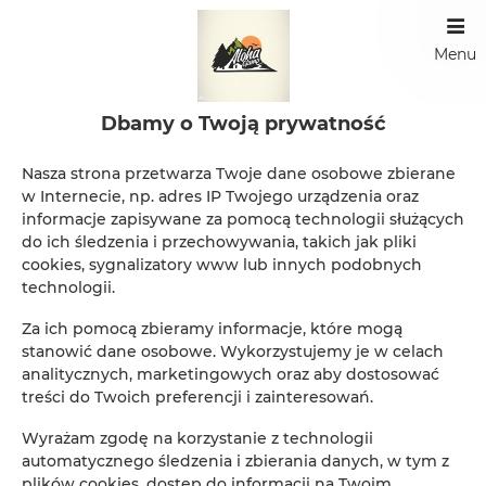
Menu
Dbamy o Twoją prywatność
Strona własna
Nasza strona przetwarza Twoje dane osobowe zbierane
w Internecie, np. adres IP Twojego urządzenia oraz
W zależności od Twoich potrzeb, możesz stworzyć
informacje zapisywane za pomocą technologii służących
dowolną ilość podstron. Wykorzystaj je do
do ich śledzenia i przechowywania, takich jak pliki
zaprezentowania Twojego obiektu, okolicy, dostępnych
cookies, sygnalizatory www lub innych podobnych
atrakcji turystycznych. Umieść ciekawostki, zdjecia i filmy.
technologii.
Podstrony możesz dodać w panelu administracyjnym w
Za ich pomocą zbieramy informacje, które mogą
zakładce "Wizytówka" / "Podstrony"
stanowić dane osobowe. Wykorzystujemy je w celach
-----------------------------------------------------------------------------------
analitycznych, marketingowych oraz aby dostosować
-------------------------------------------------------------
treści do Twoich preferencji i zainteresowań.
Wyrażam zgodę na korzystanie z technologii
automatycznego śledzenia i zbierania danych, w tym z
plików cookies, dostęp do informacji na Twoim